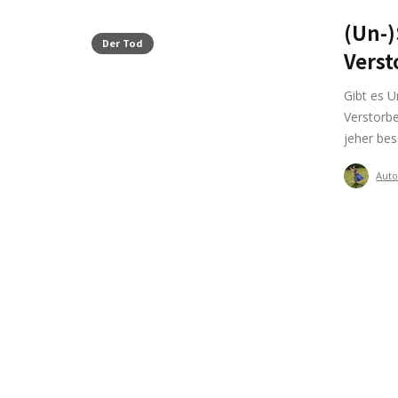
(Un-)
Der Tod
Verst
Gibt es U
Verstorbe
jeher bes
Auto