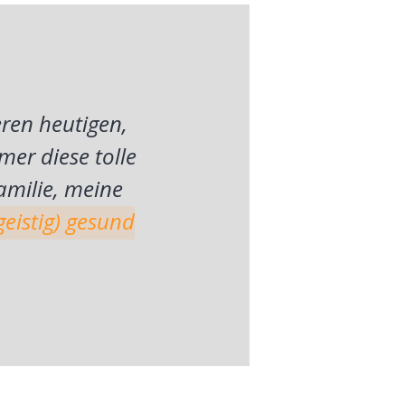
ren heutigen,
mer diese tolle
amilie, meine
geistig) gesund