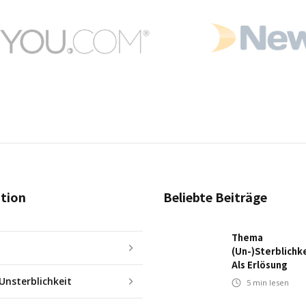
tion
Beliebte Beiträge
Thema
(Un-)Sterblichk
Als Erlösung
 Unsterblichkeit
5
min lesen